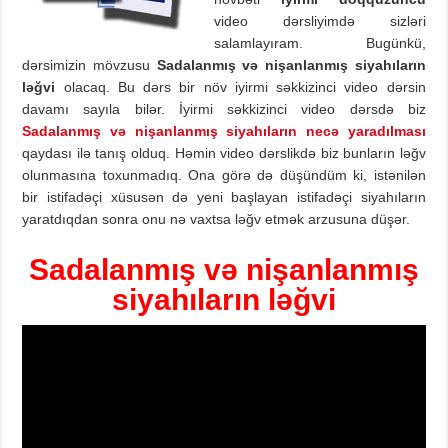
video dərsliyimdə sizləri
salamlayıram. Bugünkü,
dərsimizin mövzusu
Sadalanmış və nişanlanmış siyahıların
ləğvi
olacaq. Bu dərs bir növ iyirmi səkkizinci video dərsin
davamı sayıla bilər. İyirmi səkkizinci video dərsdə biz
Sadalanmış və nişanlanmış siyahıların necə yaradılması
qaydası ilə tanış olduq. Həmin video dərslikdə biz bunların ləğv
olunmasına toxunmadıq. Ona görə də düşündüm ki, istənilən
bir istifadəçi xüsusən də yeni başlayan istifadəçi siyahıların
yaratdıqdan sonra onu nə vaxtsa ləğv etmək arzusuna düşər.
Sadalanmış və nişanlanmış
siyahıların ləğvi