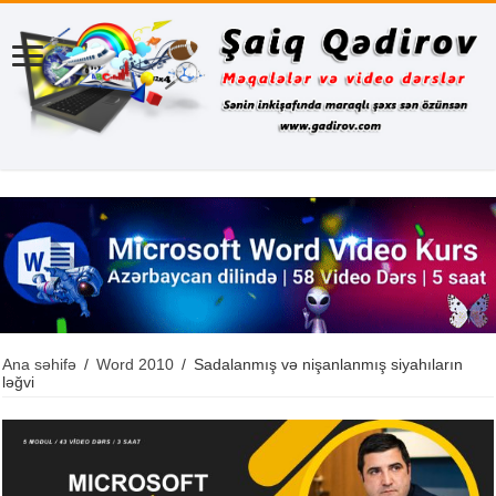
Ana səhifə
/
Word 2010
/
Sadalanmış və nişanlanmış siyahıların
ləğvi