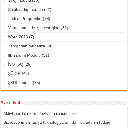
STQ modulu
(20)
Sahibkarlıq modulu
(32)
Tətbiqi Proqramlar
(56)
Virtual mühitdə iş bacarıqları
(32)
Word 2013
(7)
Yanğından mühafizə
(20)
İlk Yardım Modulu
(31)
İŞƏTSQ
(25)
ŞÜİOR
(40)
ŞŞRİ modulu
(35)
Xəbər lenti
AktivBoard elektron lövhələri ilə işin təşkili
Biznesdə informasiya texnologiyalarından istifadənin tədqiqi