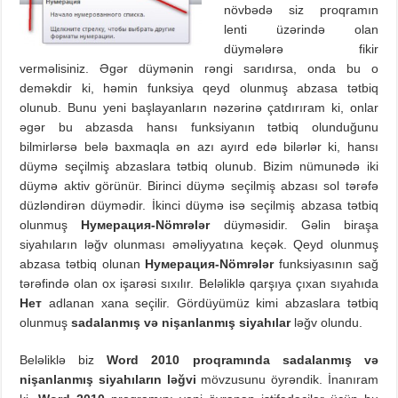
növbədə siz proqramın
lenti üzərində olan
düymələrə fikir
verməlisiniz. Əgər düymənin rəngi sarıdırsa, onda bu o
deməkdir ki, həmin funksiya qeyd olunmuş abzasa tətbiq
olunub. Bunu yeni başlayanların nəzərinə çatdırıram ki, onlar
əgər bu abzasda hansı funksiyanın tətbiq olunduğunu
bilmirlərsə belə baxmaqla ən azı ayırd edə bilərlər ki, hansı
düymə seçilmiş abzaslara tətbiq olunub. Bizim nümunədə iki
düymə aktiv görünür. Birinci düymə seçilmiş abzası sol tərəfə
düzləndirən düymədir. İkinci düymə isə seçilmiş abzasa tətbiq
olunmuş
Нумерация-Nömrələr
düyməsidir. Gəlin biraşa
siyahıların ləğv olunması əməliyyatına keçək. Qeyd olunmuş
abzasa tətbiq olunan
Нумерация-Nömrələr
funksiyasının sağ
tərəfində olan ox işarəsi sıxılır. Beləliklə qarşıya çıxan sıyahıda
Нет
adlanan xana seçilir. Gördüyümüz kimi abzaslara tətbiq
olunmuş
sadalanmış və nişanlanmış siyahılar
ləğv olundu.
Beləliklə biz
Word 2010
proqramında sadalanmış və
nişanlanmış siyahıların ləğvi
mövzusunu öyrəndik. İnanıram