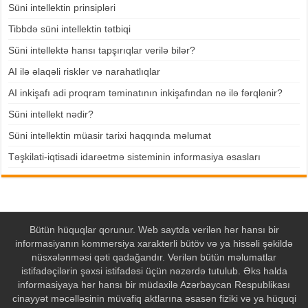
Süni intellektin prinsipləri
Tibbdə süni intellektin tətbiqi
Süni intellektə hansı tapşırıqlar verilə bilər?
AI ilə əlaqəli risklər və narahatlıqlar
AI inkişafı adi proqram təminatının inkişafından nə ilə fərqlənir?
Süni intellekt nədir?
Süni intellektin müasir tarixi haqqında məlumat
Təşkilati-iqtisadi idarəetmə sisteminin informasiya əsasları
Bütün hüquqlar qorunur. Web saytda verilən hər hansı bir
informasiyanın kommersiya xarakterli bütöv və ya hissəli şəkildə
nüsxələnməsi qəti qadağandır. Verilən bütün məlumatlar
istifadəçilərin şəxsi istifadəsi üçün nəzərdə tutulub. Əks halda
informasiyaya hər hansı bir müdaxilə Azərbaycan Respublikası
cinayyət məcəlləsinin müvafiq aktlarına əsasən fiziki və ya hüquqi