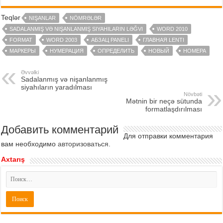
Teqlər
NIŞANLAR
NÖMRƏLƏR
SADALANMIŞ VƏ NIŞANLANMIŞ SIYAHILARIN LƏĞVI
WORD 2010
FORMAT
WORD 2003
АБЗАЦ PANELI
ГЛАВНАЯ LENTI
МАРКЕРЫ
НУМЕРАЦИЯ
ОПРЕДЕЛИТЬ
НОВЫЙ
НОМЕРА
Əvvəlki
Sadalanmış və nişanlanmış
siyahıların yaradılması
Növbəti
Mətnin bir neçə sütunda
formatlaşdırılması
Добавить комментарий
Для отправки комментария
вам необходимо
авторизоваться
.
Axtarış