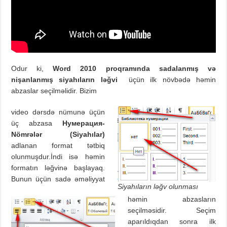
Odur ki,
Word 2010
proqramında sadalanmış və
nişanlanmış siyahıların ləğvi
üçün ilk növbədə həmin
abzaslar seçilməlidir. Bizim
video dərsdə nümunə üçün
üç abzasa
Нумерация-
Nömrələr (Siyahılar)
adlanan format tətbiq
olunmuşdur.İndi isə həmin
formatın ləğvinə başlayaq.
Bunun üçün sadə əməliyyat
Siyahıların ləğv olunması
həmin abzasların
seçilməsidir. Seçim
aparıldıqdan sonra ilk