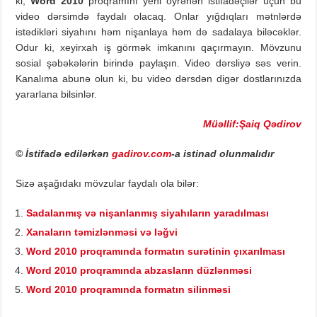
ki,
Word 2010
proqramını yeni öyrənən istifadəçilər üçün bu
video dərsimdə faydalı olacaq. Onlar yığdıqları mətnlərdə
istədikləri siyahını həm nişanlaya həm də sadalaya biləcəklər.
Odur ki, xeyirxah iş görmək imkanını qaçırmayın. Mövzunu
sosial şəbəkələrin birində paylaşın. Video dərsliyə səs verin.
Kanalıma abunə olun ki, bu video dərsdən digər dostlarınızda
yararlana bilsinlər.
Müəllif:Şaiq Qədirov
© İstifadə edilərkən
gadirov.com
-a istinad olunmalıdır
Sizə aşağıdakı mövzular faydalı ola bilər:
Sadalanmış və nişanlanmış siyahıların yaradılması
Xanaların təmizlənməsi və ləğvi
Word 2010 proqramında formatın surətinin çıxarılması
Word 2010 proqramında abzasların düzlənməsi
Word 2010 proqramında formatın silinməsi