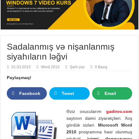
Sadalanmış və nişanlanmış
siyahıların ləğvi
01.03.2015
Word 2010
Şərh yaz
0 Baxış
Paylaşmaq!
Facebook
Tweet
Email
Əziz oxucularım
gadirov.com
saytının daimi ziyarətçiləri. Xoş
gördük sizləri.
Microsoft Word
2010
proqramına həsr olunmuş
növbəti
iyirmi doqquzuncu