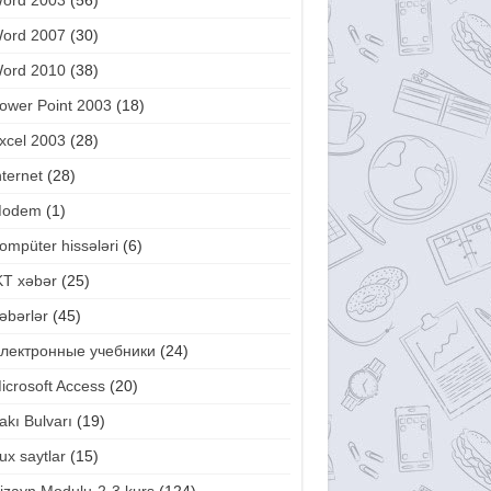
ord 2003
(56)
ord 2007
(30)
ord 2010
(38)
ower Point 2003
(18)
xcel 2003
(28)
nternet
(28)
odem
(1)
ompüter hissələri
(6)
KT xəbər
(25)
əbərlər
(45)
лектронные учебники
(24)
icrosoft Access
(20)
akı Bulvarı
(19)
ux saytlar
(15)