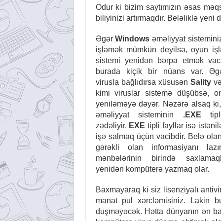
Odur ki bizim saytımızın əsas məq
biliyinizi artırmaqdır. Beləliklə yeni
Əgər
Windows
əməliyyat sisteminiz
işləmək mümkün deyilsə, oyun işl
sistemi yenidən bərpa etmək vaci
burada kiçik bir nüans var. Əg
virusla bağlıdırsa xüsusən
Sality
v
kimi viruslar sistemə düşübsə, o
yeniləməyə dəyər. Nəzərə alsaq ki,
əməliyyat sisteminin
.EXE
tipli
zədəliyir.
EXE
tipli fayllar isə istən
işə salmaq üçün vacibdir. Belə ola
gərəkli olan informasiyanı laz
mənbələrinin birində saxlamaq
yenidən kompüterə yazmaq olar.
Baxmayaraq ki siz lisenziyalı antiv
manat pul xərcləmisiniz. Lakin b
duşməyəcək. Hətta dünyanın ən baha