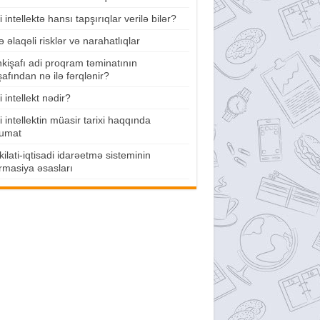
 intellektə hansı tapşırıqlar verilə bilər?
lə əlaqəli risklər və narahatlıqlar
nkişafı adi proqram təminatının
şafından nə ilə fərqlənir?
 intellekt nədir?
 intellektin müasir tarixi haqqında
umat
ilati-iqtisadi idarəetmə sisteminin
rmasiya əsasları