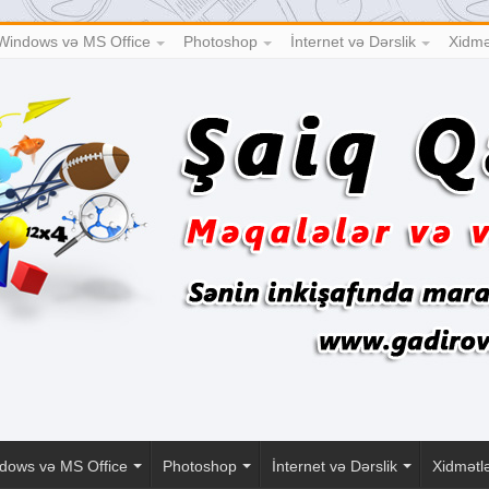
Windows və MS Office
Photoshop
İnternet və Dərslik
Xidmə
dows və MS Office
Photoshop
İnternet və Dərslik
Xidmətl