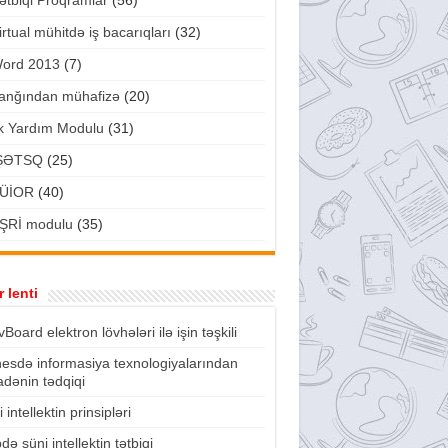
ətbiqi Proqramlar
(56)
irtual mühitdə iş bacarıqları
(32)
ord 2013
(7)
anğından mühafizə
(20)
lk Yardım Modulu
(31)
ŞƏTSQ
(25)
ÜİOR
(40)
ŞRİ modulu
(35)
 lenti
vBoard elektron lövhələri ilə işin təşkili
nesdə informasiya texnologiyalarından
fadənin tədqiqi
 intellektin prinsipləri
də süni intellektin tətbiqi