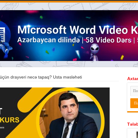
üçün drayveri necə tapaq? Usta məsləhəti
Axtar
Tələb