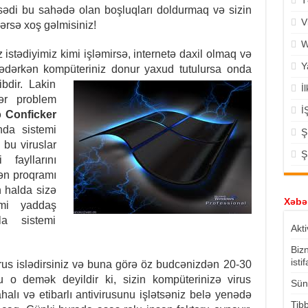
T
sədi bu sahədə olan boşluqları doldurmaq və sizin
V
 dərsə xoş gəlmisiniz!
W
 istədiyimiz kimi işləmirsə, internetə daxil olmaq və
Y
ədərkən kompüteriniz donur yaxud
tutulursa onda
bdir. Lakin
İ
ər problem
İ
ə
Conficker
nda sistemi
Ş
 bu viruslar
Ş
 fayllarını
ilən proqramı
n halda sizə
Xəbər
ımi yaddaş
la sistemi
Akti
Biz
isti
irus islədirsiniz və buna görə öz budcənizdən 20-30
u o demək deyildir ki, sizin kompüterinizə virus
Süni
lı və etibarlı antivirusunu işlətsəniz belə yenədə
Tibb