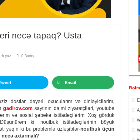
eri necə tapaq? Usta
rh yaz
0 Baxış
Tweet
Email
Bölm
E
iz dostlar, dəyərli oxucularım və dinləyicilərim,
in
gadirov.com
saytının daimi ziyarətçiləri, youtube
A
ərim və sosial şəbəkə istifadəçilərim. Xoş gördük
W
. Düşünürəm ki, noutbuk istifadəçilərinin böyük
əti yəqin ki bu problemlə üzləşiblər-
noutbuk üçün
W
i necə axtarmalı?