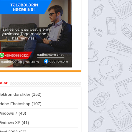
ələr
lektron dərsliklər
(152)
dobe Fhotoshop
(107)
indows 7
(43)
indows XP
(41)