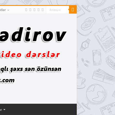
tlər
ər