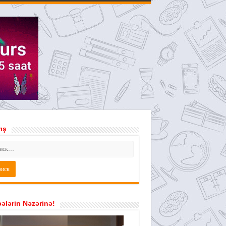
ış
ələrin Nəzərinə!