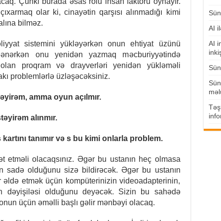
caq. Çünki burada əsas rolu insan faktoru oynayır.
çıxarmaq olar ki, cinayətin qarşısı alınmadığı kimi
Süni
alına bilməz.
AI i
iyyat sistemini yükləyərkən onun ehtiyat üzünü
AI i
inki
ələnərkən onu yenidən yazmaq məcburiyyətində
olan proqram və drayverləri yenidən yükləməli
Süni
akı problemlərlə üzləşəcəksiniz.
Süni
məl
yirəm, amma oyun açılmır.
Təşk
info
təyirəm alınmır.
artını tanımır və s bu kimi onlarla problem.
ət etməli olacaqsınız. Əgər bu ustanın heç olmasa
n sadə olduğunu sizə bildirəcək. Əgər bu ustanın
r əldə etmək üçün kompüterinizin videoadapterinin,
in dəyişiləsi olduğunu deyəcək. Sizin bu sahədə
onun üçün əməlli başlı gəlir mənbəyi olacaq.