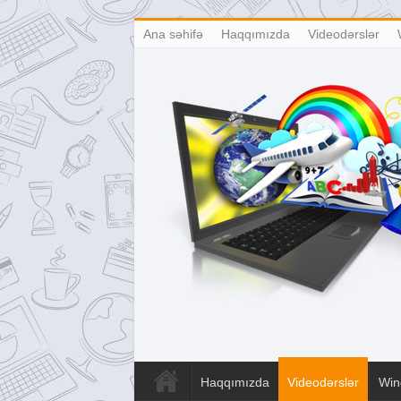
Ana səhifə
Haqqımızda
Videodərslər
Haqqımızda
Videodərslər
Win