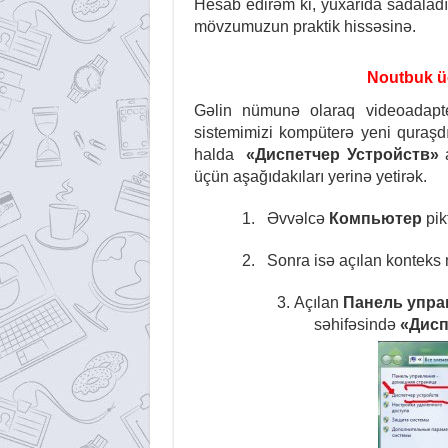
Hesab edirəm ki, yuxarıda sadaladığı
mövzumuzun praktik hissəsinə.
Noutbuk ü
Gəlin nümunə olaraq videoadapte
sistemimizi kompüterə yeni quraşdı
halda
«Диспетчер Устройств»
a
üçün aşağıdakıları yerinə yetirək.
1.
Əvvəlcə
Компьютер
pik
2.
Sonra isə açılan kontek
3.
Açılan
Панель упра
səhifəsində
«Дисп