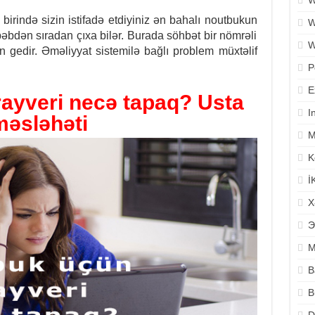
W
 birində sizin istifadə etdiyiniz ən bahalı noutbukun
W
əbdən sıradan çıxa bilər. Burada söhbət bir nömrəli
W
 gedir. Əməliyyat sistemilə bağlı problem müxtəlif
P
E
ayveri necə tapaq? Usta
I
məsləhəti
M
K
İ
X
Э
M
B
B