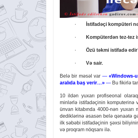
·
İstifadəçi kompüteri n
·
Kompüterdən tez-tez i
·
Özü təkmi istifadə edi
·
Və sair.
Belə bir məsəl var
—
«Windows-un
aralıda baş verir…»
—
Bu fikirlə t
10 ildən yuxarı profiseonal olara
minlərlə istifadəçinin komputerinə
ünvan kitabında 4000-nən yuxarı m
dediklərinə əsasən belə qənaətə g
ilk səbəbi istifadəçinin şəxsi biliyin
və proqram nöqsanı ilə.