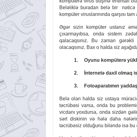
kompüterə virus düşmə ehtimalı ola
Beləliklə buradan belə bir nəticə 
kompüter viruslarınında qarşısı tam 
Əgər sizin kompüter ustanız əməl
çıxarmayıbsa, onda sistem zəd
qalacaqsınız. Bu zaman gərəkli 
olacaqsınız. Bax o halda siz aşağıd
1.
Oyunu kompüterə yüklə
2.
İnternetə daxil olmaq is
3.
Fotoaparatımın yaddaş k
Belə olan halda siz ustaya müraci
təcrübəsi varsa, onda bu problemi
vicdanı yoxdursa, onda sizdən gəli
sərt diskinin və hələ daha nələr
təcrübəsiz olduğunu biləndə isə bu 