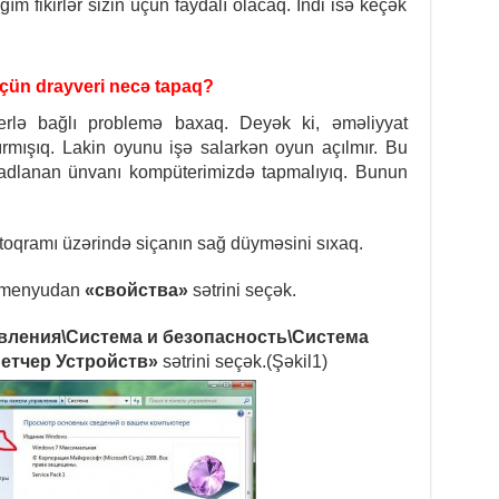
m fikirlər sizin üçün faydalı olacaq. İndi isə keçək
çün drayveri necə tapaq?
rlə bağlı problemə baxaq. Deyək ki, əməliyyat
rmışıq. Lakin oyunu işə salarkən oyun açılmır. Bu
dlanan ünvanı kompüterimizdə tapmalıyıq. Bunun
toqramı üzərində siçanın sağ düyməsini sıxaq.
s menyudan
«свойства»
sətrini seçək.
вления\Система и безопасность\Система
етчер Устройств»
sətrini seçək.(Şəkil1)