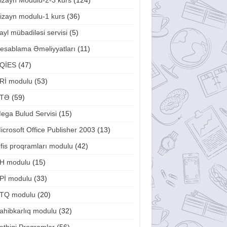
izayn Modulu-2-3 kurs
(124)
izayn modulu-1 kurs
(36)
ayl mübadiləsi servisi
(5)
esablama Əməliyyatları
(11)
QİES
(47)
Rİ modulu
(53)
TƏ
(59)
ega Bulud Servisi
(15)
icrosoft Office Publisher 2003
(13)
fis proqramları modulu
(42)
H modulu
(15)
Pİ modulu
(33)
TQ modulu
(20)
ahibkarlıq modulu
(32)