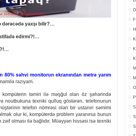
D
D
F
ə dərəcədə yaxşı bilir?…
H
stifadə edirmi?!…
K
K
r?!…
K
M
 80% səhvi monitorun ekranından metrə yarım
M
amamilə razıyam.
O
q kompüterin təmiri ilə məşğul olan öz şəhərində
P
 və noutbukuna texniki qulluq göstərən, telefonunun
S
üştərinin telefon nömrəsi olan bir ustanın səmimi
əlmək olur ki, kompüterdə problem yaranırsa bunun
S
in zəif olması ilə bağlıdır. Müəyyən hissəsi isə texniki
S