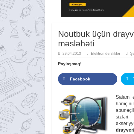
Noutbuk üçün drayv
məsləhəti
29.04.2013
Elektron dərsliklər
Şə
Paylaşmaq!
Facebook
Salam əz
həmçin
abunəçil
sizləri
əksəriyy
drayver