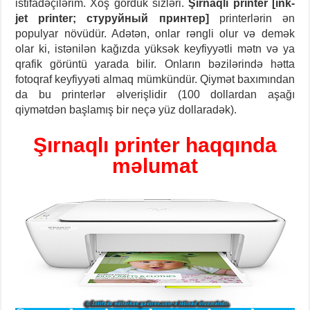
istifadəçilərim. Xoş gördük sizləri.
Şırnaqlı printer [ink-
jet printer; стуруйный принтер]
printerlərin ən
populyar növüdür. Adətən, onlar rəngli olur və demək
olar ki, istənilən kağızda yüksək keyfiyyətli mətn və ya
qrafik görüntü yarada bilir. Onların bəzilərində hətta
fotoqraf keyfiyyəti almaq mümkündür. Qiymət baxımından
da bu printerlər əlverişlidir (100 dollardan aşağı
qiymətdən başlamış bir neçə yüz dollaradək).
Şırnaqlı printer haqqında
məlumat