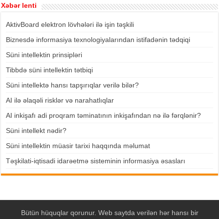
Xəbər lenti
AktivBoard elektron lövhələri ilə işin təşkili
Biznesdə informasiya texnologiyalarından istifadənin tədqiqi
Süni intellektin prinsipləri
Tibbdə süni intellektin tətbiqi
Süni intellektə hansı tapşırıqlar verilə bilər?
AI ilə əlaqəli risklər və narahatlıqlar
AI inkişafı adi proqram təminatının inkişafından nə ilə fərqlənir?
Süni intellekt nədir?
Süni intellektin müasir tarixi haqqında məlumat
Təşkilati-iqtisadi idarəetmə sisteminin informasiya əsasları
Bütün hüquqlar qorunur. Web saytda verilən hər hansı bir