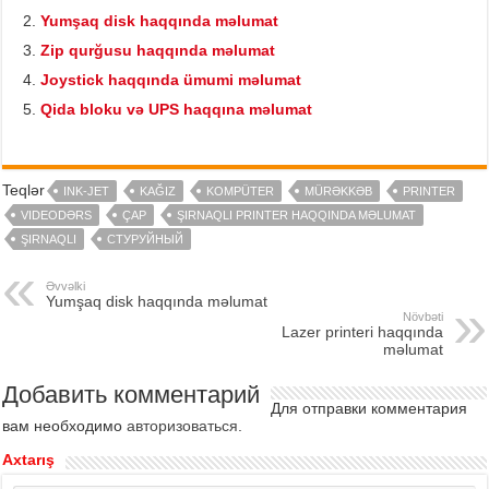
Yumşaq disk haqqında məlumat
Zip qurğusu haqqında məlumat
Joystick haqqında ümumi məlumat
Qida bloku və UPS haqqına məlumat
Teqlər
INK-JET
KAĞIZ
KOMPÜTER
MÜRƏKKƏB
PRINTER
VIDEODƏRS
ÇAP
ŞIRNAQLI PRINTER HAQQINDA MƏLUMAT
ŞIRNAQLI
СТУРУЙНЫЙ
Əvvəlki
Yumşaq disk haqqında məlumat
Növbəti
Lazer printeri haqqında
məlumat
Добавить комментарий
Для отправки комментария
вам необходимо
авторизоваться
.
Axtarış