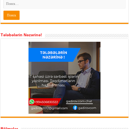
Tələbələrin Nəzərinə!
Bölmələr