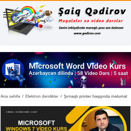
Ana səhifə
/
Elektron dərsliklər
/
Şırnaqlı printer haqqında məlumat