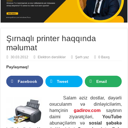
Şırnaqlı printer haqqında
məlumat
30.03.2012
Elektron dərsliklər
Şərh yaz
0 Baxış
Paylaşmaq!
Facebook
Tweet
Email
Salam əziz dostlar, dəyərli
oxucularım və dinləyicilərim,
həmçinin
gadirov.com
saytının
daimi ziyarətçiləri,
YouTube
abunəçilərim və
sosial şəbəkə