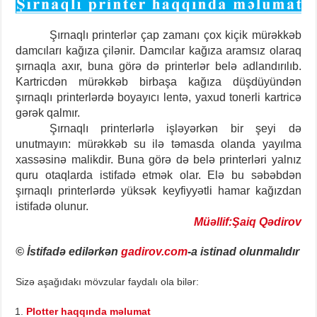
Şırnaqlı printerlər çap zamanı çox kiçik mürəkkəb
damcıları kağıza çilənir. Damcılar kağıza aramsız olaraq
şırnaqla axır, buna görə də printerlər belə adlandırılıb.
Kartricdən mürəkkəb birbaşa kağıza düşdüyündən
şırnaqlı printerlərdə boyayıcı lentə, yaxud tonerli kartricə
gərək qalmır.
Şırnaqlı printerlərlə işləyərkən bir şeyi də
unutmayın: mürəkkəb su ilə təmasda olanda yayılma
xassəsinə malikdir. Buna görə də belə printerləri yalnız
quru otaqlarda istifadə etmək olar. Elə bu səbəbdən
şırnaqlı printerlərdə yüksək keyfiyyətli hamar kağızdan
istifadə olunur.
Müəllif:Şaiq Qədirov
© İstifadə edilərkən
gadirov.com
-a istinad olunmalıdır
Sizə aşağıdakı mövzular faydalı ola bilər:
Plotter haqqında məlumat