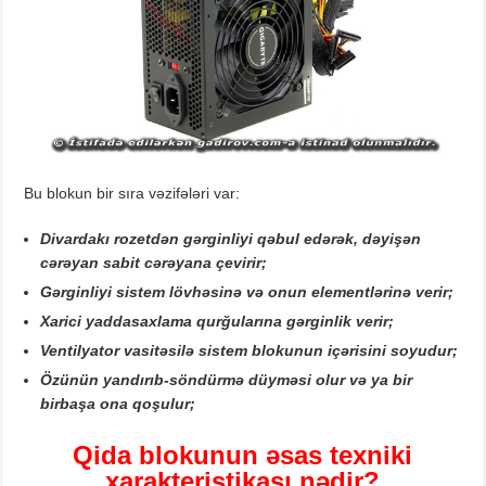
Bu blokun bir sıra vəzifələri var:
Divardakı rozetdən gərginliyi qəbul edərək, dəyişən
cərəyan sabit cərəyana çevirir;
Gərginliyi sistem lövhəsinə və onun elementlərinə verir;
Xarici yaddasaxlama qurğularına gərginlik verir;
Ventilyator vasitəsilə sistem blokunun içərisini soyudur;
Özünün yandırıb-söndürmə düyməsi olur və ya bir
birbaşa ona qoşulur;
Qida
blokunun
əsas
texniki
xarakteristikası
nədir?