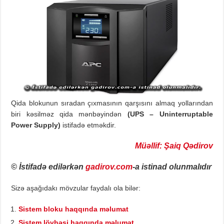
Qida blokunun sıradan çıxmasının qarşısını almaq yollarından
biri kəsilməz qida mənbəyindən
(UPS – Uninterruptable
Power Supply)
istifadə etməkdir.
Müəllif: Şaiq Qədirov
© İstifadə edilərkən
gadirov.com
-a istinad olunmalıdır
Sizə aşağıdakı mövzular faydalı ola bilər:
Sistem bloku haqqında məlumat
Sistem lövhəsi haqqında məlumat