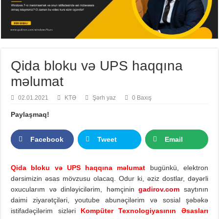
Qida bloku və UPS haqqına
məlumat
02.01.2021
KTƏ
Şərh yaz
0 Baxış
Paylaşmaq!
Facebook
Tweet
Email
Qida bloku və UPS haqqına məlumat
bugünkü, elektron
dərsimizin əsas mövzusu olacaq. Odur ki, əziz dostlar, dəyərli
oxucularım və dinləyicilərim, həmçinin
gadirov.com
saytının
daimi ziyarətçiləri, youtube abunəçilərim və sosial şəbəkə
istifadəçilərim sizləri
Kompüter Texnologiyasının Əsasları