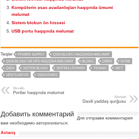
Kompüterin əsas avadanlıqları haqqında ümumi
məlumat
Sistem blokun ön hissəsi
USB portu haqqında məlumat
Teqlər
POWER SUPPLY
QIDA BLOKU HAQQINDA MƏLUMAT
QIDA BLOKU VƏ UPS HAQQINA MƏLUMAT
BLOKU
DƏRS
KITAB
QIDA
SISTEM BLOKU
SISTEM LÖVHƏSI
TEXNIKI
VATT
VENTILYATOR
VIDEODƏRS
Əvvəlki
Portlar haqqında məlumat
Növbəti
Daxili yaddaş qurğusu
Добавить комментарий
Для отправки комментария
вам необходимо
авторизоваться
.
Axtarış