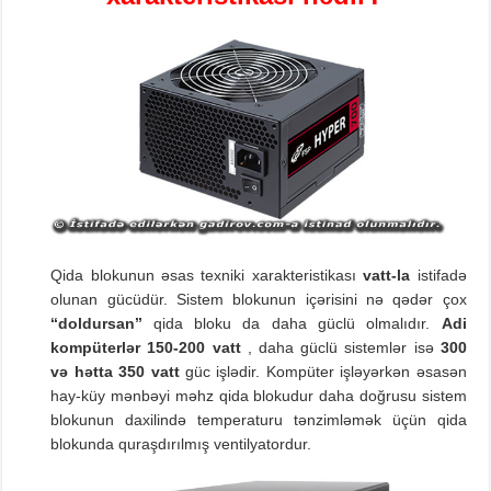
Qida blokunun əsas texniki xarakteristikası
vatt
-la
istifadə
olunan gücüdür. Sistem blokunun içərisini nə qədər çox
‘‘
doldursan
’’
qida bloku da daha güclü olmalıdır.
Adi
kompüterlər
150-200
vatt
, daha güclü sistemlər isə
300
və
hətta
350
vatt
güc işlədir. Kompüter işləyərkən əsasən
hay-küy mənbəyi məhz qida blokudur daha doğrusu sistem
blokunun daxilində temperaturu tənzimləmək üçün qida
blokunda quraşdırılmış ventilyatordur.