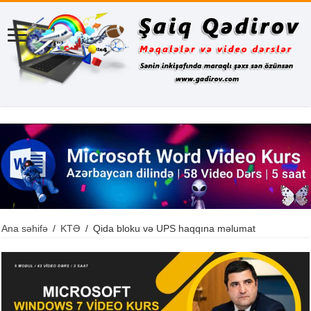
Ana səhifə
/
KTƏ
/
Qida bloku və UPS haqqına məlumat