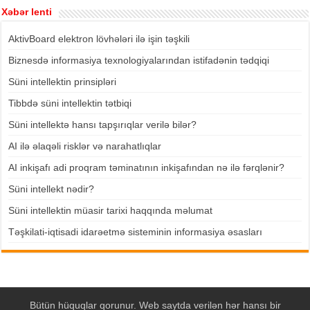
Xəbər lenti
AktivBoard elektron lövhələri ilə işin təşkili
Biznesdə informasiya texnologiyalarından istifadənin tədqiqi
Süni intellektin prinsipləri
Tibbdə süni intellektin tətbiqi
Süni intellektə hansı tapşırıqlar verilə bilər?
AI ilə əlaqəli risklər və narahatlıqlar
AI inkişafı adi proqram təminatının inkişafından nə ilə fərqlənir?
Süni intellekt nədir?
Süni intellektin müasir tarixi haqqında məlumat
Təşkilati-iqtisadi idarəetmə sisteminin informasiya əsasları
Bütün hüquqlar qorunur. Web saytda verilən hər hansı bir