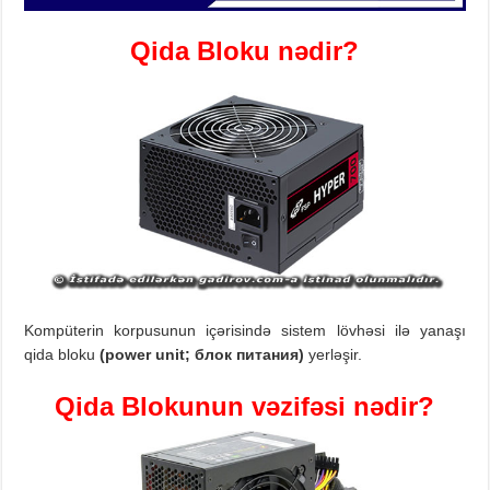
Qida
Bloku
n
ədir?
Kompüterin korpusunun içərisində sistem lövhəsi ilə yanaşı
qida bloku
(power unit; блок питания)
yerləşir.
Qida
Bloku
nun vəzifəsi
n
ədir?