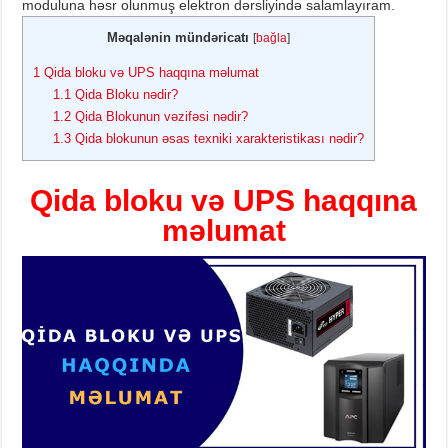
moduluna həsr olunmuş elektron dərsliyində salamlayıram.
Məqalənin mündəricatı
[
bağla
]
1
Qida bloku və UPS haqqına məlumat
1.1
Qida Bloku nədir?
1.2
Qida Blokunun vəzifəsi nədir?
1.3
Qida blokunun əsas texniki xarakteristikası nədir?
Qida bloku və UPS haqqına
məlumat