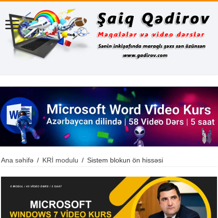
Ana səhifə
/
KRİ modulu
/
Sistem blokun ön hissəsi