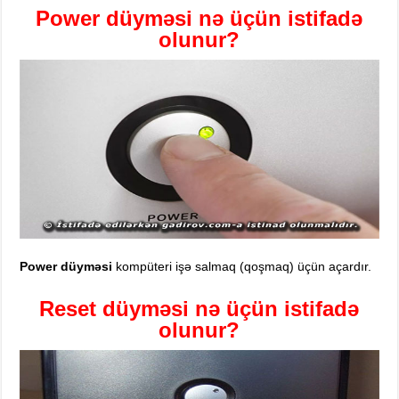
Po
wer d
üyməsi nə üçün istifadə
olunur?
Power düyməsi
kompüteri işə salmaq (qoşmaq) üçün açardır.
Reset düyməsi nə üçün istifadə
olunur?