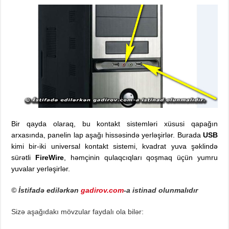
Bir qayda olaraq, bu kontakt sistemləri xüsusi qapağın
arxasında, panelin lap aşağı hissəsində yerləşirlər. Burada
USB
kimi bir-iki universal kontakt sistemi, kvadrat yuva şəklində
sürətli
FireWire
, həmçinin qulaqcıqları qoşmaq üçün yumru
yuvalar yerləşirlər.
© İstifadə edilərkən
gadirov.com
-a istinad olunmalıdır
Sizə aşağıdakı mövzular faydalı ola bilər: