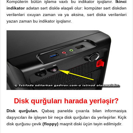
Kompüterin bütün işləmə vaxtı bu indikator işıqlanır.
İkinci
indikator
adətan sərt disklə əlaqəli olur: kompüter sərt diskdən
verilənləri oxuyan zaman və ya əksinə, sərt diskə verilənləri
yazan zaman bu indikator işıqlanır.
Disk qurğuları harada yerləşir?
Disk qurğuları.
Qabaq paneldə çıxarıla bilən informasiya
daşıyıcıları ilə işləyən bir neçə disk qurğuları da yerləşirlər. Kiçik
disk qurğusu çevik
(floppy)
maqnit diski üçün təyin edilmişdir.