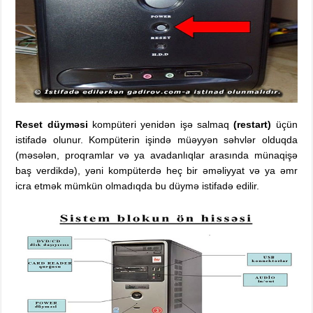
Reset düyməsi
kompüteri yenidən işə salmaq
(restart)
üçün
istifadə olunur. Kompüterin işində müəyyən səhvlər olduqda
(məsələn, proqramlar və ya avadanlıqlar arasında münaqişə
baş verdikdə), yəni kompüterdə heç bir əməliyyat və ya əmr
icra etmək mümkün olmadıqda bu düymə istifadə edilir.