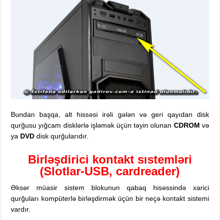
Bundan başqa, alt hissəsi irəli gələn və geri qayıdan disk
qurğusu yığcam disklərlə işləmək üçün təyin olunan
CDROM
və
ya
DVD
disk qurğularıdır.
Birləşdirici kontakt sıstemləri
(Slotlar-USB, cardreader)
Əksər müasir sistem blokunun qabaq hisəssində xarici
qurğuları kompüterlə birləşdirmək üçün bir neçə kontakt sistemi
vardır.