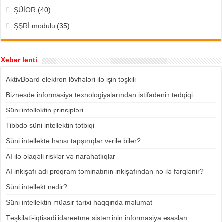
ŞÜİOR
(40)
ŞŞRİ modulu
(35)
Xəbər lenti
AktivBoard elektron lövhələri ilə işin təşkili
Biznesdə informasiya texnologiyalarından istifadənin tədqiqi
Süni intellektin prinsipləri
Tibbdə süni intellektin tətbiqi
Süni intellektə hansı tapşırıqlar verilə bilər?
AI ilə əlaqəli risklər və narahatlıqlar
AI inkişafı adi proqram təminatının inkişafından nə ilə fərqlənir?
Süni intellekt nədir?
Süni intellektin müasir tarixi haqqında məlumat
Təşkilati-iqtisadi idarəetmə sisteminin informasiya əsasları