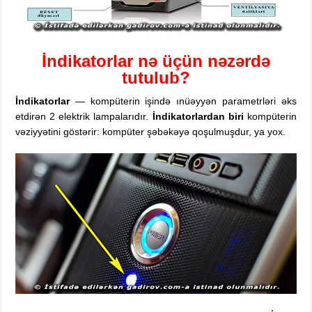
İndikatorlar nə üçün nəzərdə
tutulub?
İndikatorlar
— kompüterin işində ınüəyyən parametrləri əks
etdirən 2 elektrik lampalarıdır.
İndikatorlardan biri
kompüterin
vəziyyətini göstərir: kompüter şəbəkəyə qoşulmuşdur, ya yox.