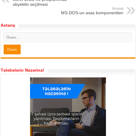
obyektin seçilməsi
Növbəti
MS-DOS-un əsas komponentləri
Axtarış
Tələbələrin Nəzərinə!