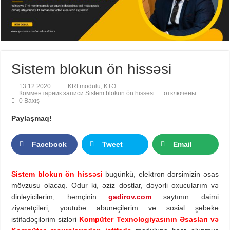
Sistem blokun ön hissəsi
13.12.2020
KRİ modulu
,
KTƏ
Комментарии
к записи Sistem blokun ön hissəsi
отключены
0 Baxış
Paylaşmaq!
Facebook
Tweet
Email
Sistem blokun ön hissəsi
bugünkü, elektron dərsimizin əsas
mövzusu olacaq. Odur ki, əziz dostlar, dəyərli oxucularım və
dinləyicilərim, həmçinin
gadirov.com
saytının daimi
ziyarətçiləri, youtube abunəçilərim və sosial şəbəkə
istifadəçilərim sizləri
Kompüter Texnologiyasının Əsasları və