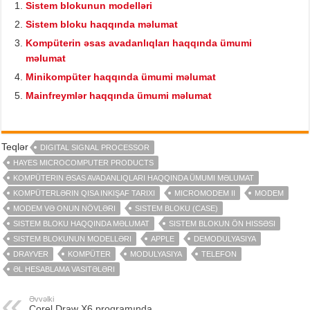
Sistem blokunun modelləri
Sistem bloku haqqında məlumat
Kompüterin əsas avadanlıqları haqqında ümumi
məlumat
Minikompüter haqqında ümumi məlumat
Mainfreymlər haqqında ümumi məlumat
Teqlər
DIGITAL SIGNAL PROCESSOR
HAYES MICROCOMPUTER PRODUCTS
KOMPÜTERIN ƏSAS AVADANLIQLARI HAQQINDA ÜMUMI MƏLUMAT
KOMPÜTERLƏRIN QISA INKIŞAF TARIXI
MICROMODEM II
MODEM
MODEM VƏ ONUN NÖVLƏRI
SISTEM BLOKU (CASE)
SISTEM BLOKU HAQQINDA MƏLUMAT
SISTEM BLOKUN ÖN HISSƏSI
SISTEM BLOKUNUN MODELLƏRI
APPLE
DEMODULYASIYA
DRAYVER
KOMPÜTER
MODULYASIYA
TELEFON
ƏL HESABLAMA VASITƏLƏRI
Əvvəlki
Corel Draw X6 proqramında