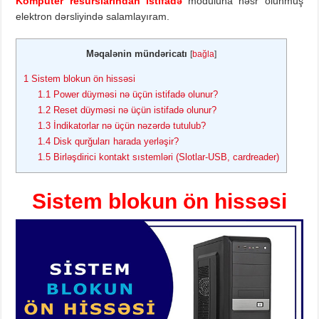
Kompüter resurslarından istifadə
moduluna həsr olunmuş
elektron dərsliyində salamlayıram.
Məqalənin mündəricatı
[
bağla
]
1
Sistem blokun ön hissəsi
1.1
Power düyməsi nə üçün istifadə olunur?
1.2
Reset düyməsi nə üçün istifadə olunur?
1.3
İndikatorlar nə üçün nəzərdə tutulub?
1.4
Disk qurğuları harada yerləşir?
1.5
Birləşdirici kontakt sıstemləri (Slotlar-USB, cardreader)
Sistem blokun ön hissəsi