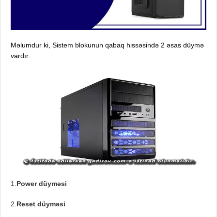
Məlumdur ki, Sistem blokunun qabaq hissəsində 2 əsas düymə
vardır:
1.
Power düyməsi
2.
Reset düyməsi