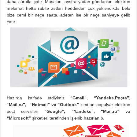
daha sürətlə çatır. Məsələn, avstraliyadan göndərilən elektron
məlumat hətta rabitə xətləri həddindən çox yükləndikdə belə
bizə cəmi bir neçə saata, adətən isə bir neçə saniyəyə gəlib
çatır.
Hazırda istifadə etdiyimiz
“Gmail”, “
Yandeks.Poçta
”,
“Mail.ru”, “Hotmail”
və
“Outlook”
kimi ən populyar elektron
poçt servisləri
“Google”, “
Yandeks
”, “Mail.ru”
və
“Microsoft”
şirkətləri tərəfindən işlənib hazırlanıb.