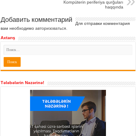
Kompüterin periferiya qurğuları
haqqında
Добавить комментарий
Для отправки комментария
вам необходимо
авторизоваться
.
Axtarış
Tələbələrin Nəzərinə!