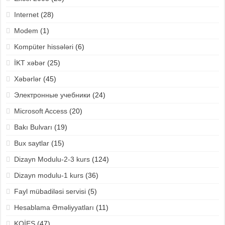
Internet
(28)
Modem
(1)
Kompüter hissələri
(6)
İKT xəbər
(25)
Xəbərlər
(45)
Электронные учебники
(24)
Microsoft Access
(20)
Bakı Bulvarı
(19)
Bux saytlar
(15)
Dizayn Modulu-2-3 kurs
(124)
Dizayn modulu-1 kurs
(36)
Fayl mübadiləsi servisi
(5)
Hesablama Əməliyyatları
(11)
KQİES
(47)