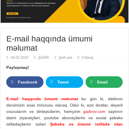
E-mail haqqında ümumi
məlumat
04.03.2020
ŞÜİOR
Şərh yaz
0 Baxış
Paylaşmaq!
Facebook
Tweet
Email
E-mail haqqında ümumi məlumat
bu gün ki, elektron
dərsimizin əsas mövzusu olacaq. Odur ki, əziz dostlar, dəyərli
oxucularım və dinləyicilərim, həmçinin
gadirov.com
saytının
daimi ziyarətçiləri, youtube abunəçilərim və sosial şəbəkə
istifadəçilərim sizləri
Şəbəkə və ümumi istifadə olan