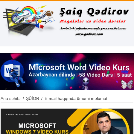
Ana səhifə
/
ŞÜİOR
/
E-mail haqqında ümumi məlumat