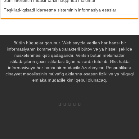
Süni intellektin müasir tarixi haqqında məlumat
Təşkilati-iqtisadi idarəetmə sisteminin informasiya əsasları
Bütün hüquqlar qorunur. Web saytda verilən hər hansı bir
informasiyanın kommersiya xarakterli bütöv və ya hissəli şəkildə
nüsxələnməsi qəti qadağandır. Verilən bütün məlumatlar
istifadəçilərin şəxsi istifadəsi üçün nəzərdə tutulub. Əks halda
informasiyaya hər hansı bir müdaxilə Azərbaycan Respublikası
cinayyət məcəlləsinin müvafiq aktlarına əsasən fiziki və ya hüquqi
əmlaka müdaxilə kimi qəbul olunacaq.