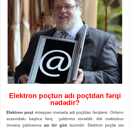
Elektron poçtun adı poçtdan fərqi
nədədir?
Elektron
poçt
müəyyən mənada adi poçtdan fərqlənir. Onların
arasındakı başlıca fərq çatdırma sürətidir. Adi məktubun
ünvana çatmasına
azı
bir
gün
lazımdır. Elektron poçtla isə