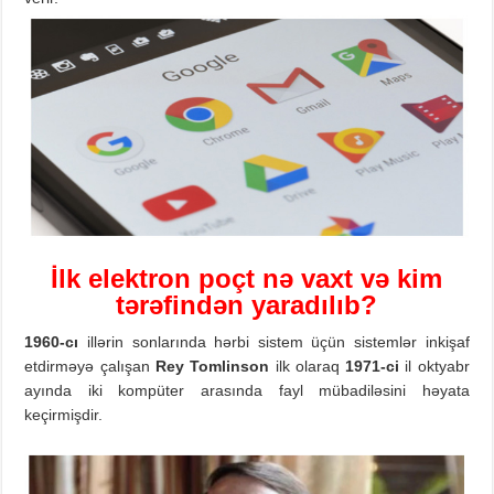
İlk
elektron
poçt
n
ə vaxt və kim
tərəfindən yaradılıb?
1960-cı
illərin sonlarında hərbi sistem üçün sistemlər inkişaf
etdirməyə çalışan
Re
y
Tomlinson
ilk olaraq
1971-ci
il oktyabr
ayında iki kompüter arasında fayl mübadiləsini həyata
keçirmişdir.