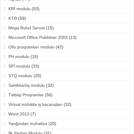
KRİ modulu
(53)
KTƏ
(59)
Mega Bulud Servisi
(15)
Microsoft Office Publisher 2003
(13)
Ofis proqramları modulu
(42)
PH modulu
(15)
SPİ modulu
(33)
STQ modulu
(20)
Sahibkarlıq modulu
(32)
Tətbiqi Proqramlar
(56)
Virtual mühitdə iş bacarıqları
(32)
Word 2013
(7)
Yanğından mühafizə
(20)
İlk Yardım Modulu
(31)