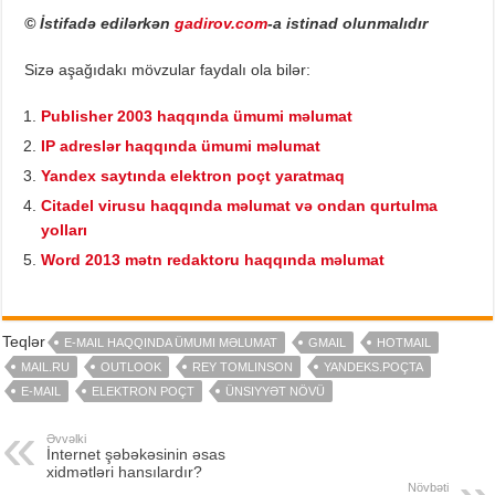
© İstifadə edilərkən
gadirov.com
-a istinad olunmalıdır
Sizə aşağıdakı mövzular faydalı ola bilər:
Publisher 2003 haqqında ümumi məlumat
IP adreslər haqqında ümumi məlumat
Yandex saytında elektron poçt yaratmaq
Citadel virusu haqqında məlumat və ondan qurtulma
yolları
Word 2013 mətn redaktoru haqqında məlumat
Teqlər
E-MAIL HAQQINDA ÜMUMI MƏLUMAT
GMAIL
HOTMAIL
MAIL.RU
OUTLOOK
REY TOMLINSON
YANDEKS.POÇTA
E-MAIL
ELEKTRON POÇT
ÜNSIYYƏT NÖVÜ
Əvvəlki
İnternet şəbəkəsinin əsas
xidmətləri hansılardır?
Növbəti