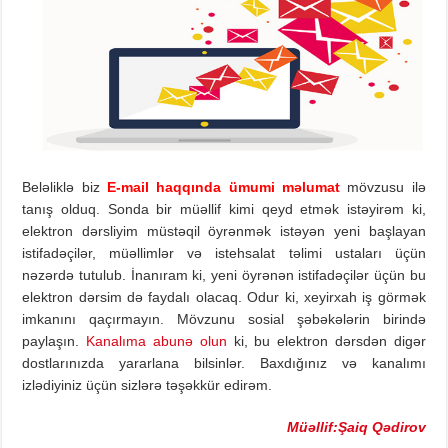
Beləliklə biz
E-mail haqqında ümumi məlumat
mövzusu ilə
tanış olduq. Sonda bir müəllif kimi qeyd etmək istəyirəm ki,
elektron dərsliyim müstəqil öyrənmək istəyən yeni başlayan
istifadəçilər, müəllimlər və istehsalat təlimi ustaları üçün
nəzərdə tutulub. İnanıram ki, yeni öyrənən istifadəçilər üçün bu
elektron dərsim də faydalı olacaq. Odur ki, xeyirxah iş görmək
imkanını qaçırmayın. Mövzunu sosial şəbəkələrin birində
paylaşın.
Kanalıma abunə olun
ki, bu elektron dərsdən digər
dostlarınızda yararlana bilsinlər. Baxdığınız və kanalımı
izlədiyiniz üçün sizlərə təşəkkür edirəm.
Müəllif:Şaiq Qədirov