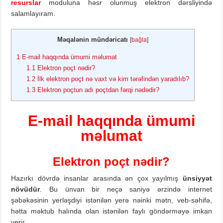
resurslar
moduluna həsr olunmuş elektron dərsliyində
salamlayıram.
Məqalənin mündəricatı
[
bağla
]
1
E-mail haqqında ümumi məlumat
1.1
Elektron poçt nədir?
1.2
İlk elektron poçt nə vaxt və kim tərəfindən yaradılıb?
1.3
Elektron poçtun adı poçtdan fərqi nədədir?
E-mail haqqında ümumi
məlumat
Elektron poçt nədir?
Hazırkı dövrdə insanlar arasında ən çox yayılmış
ünsiyyət
növüdür
. Bu ünvan bir neçə saniyə ərzində internet
şəbəkəsinin yerləşdiyi istənilən yerə nəinki mətn, veb-səhifə,
hətta məktub halında olan istənilən faylı göndərməyə imkan
verir.