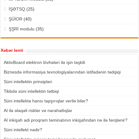
İŞƏTSQ
(25)
ŞÜİOR
(40)
ŞŞRİ modulu
(35)
Xəbər lenti
AktivBoard elektron lövhələri ilə işin təşkili
Biznesdə informasiya texnologiyalarından istifadənin tədqiqi
Süni intellektin prinsipləri
Tibbdə süni intellektin tətbiqi
Süni intellektə hansı tapşırıqlar verilə bilər?
AI ilə əlaqəli risklər və narahatlıqlar
AI inkişafı adi proqram təminatının inkişafından nə ilə fərqlənir?
Süni intellekt nədir?