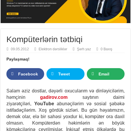
Kompüterlərin tətbiqi
09.05.2012
Elektron dərsliklər
Şərh yaz
0 Baxış
Paylaşmaq!
Facebook
Tweet
Email
Salam əziz dostlar, dəyərli oxucularım və dinləyicilərim,
həmçinin
gadirov.com
saytının daimi
ziyarətçiləri,
YouTube
abunəçilərim və sosial şəbəkə
istifadəçilərim. Xoş gördük sizləri.
Bu gün həyatımızın,
demək olar, elə bir sahəsi yoxdur ki, kompüter ora daxil
olmasın. Kompüterdən həkimlərin ən böyük
köməkçilərinə çevrilmişlər. İnkişaf etmiş ölkələrdə bu