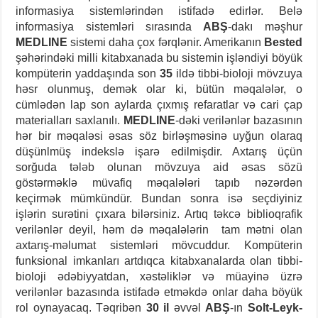
informasiya sistemlərindən istifadə edirlər. Belə
informasiya sistemləri sırasında
ABŞ
-dakı məşhur
MEDLINE
sistemi daha çox fərqlənir. Amerikanın
Bested
şəhərindəki milli kitabxanada bu sistemin işləndiyi böyük
kompüterin yaddaşında son
35
ildə tibbi-bioloji mövzuya
həsr olunmuş, demək olar ki, bütün məqalələr, o
cümlədən lap son aylarda çıxmış refaratlar və cari çap
materialları saxlanılı.
MEDLINE
-dəki verilənlər bazasının
hər bir məqaləsi əsas söz birləşməsinə uyğun olaraq
düşünlmüş indekslə işarə edilmişdir. Axtarış üçün
sorğuda tələb olunan mövzuya aid əsas sözü
göstərməklə müvafiq məqalələri tapıb nəzərdən
keçirmək mümkündür. Bundan sonra isə seçdiyiniz
işlərin surətini çıxara bilərsiniz. Artıq təkcə biblioqrafik
verilənlər deyil, həm də məqalələrin tam mətni olan
axtarış-məlumat sistemləri mövcuddur. Kompüterin
funksional imkanları artdıqca kitabxanalarda olan tibbi-
bioloji ədəbiyyatdan, xəstəliklər və müayinə üzrə
verilənlər bazasında istifadə etməkdə onlar daha böyük
rol oynayacaq. Təqribən
30 il
əvvəl
ABŞ
-ın
Solt-Leyk-