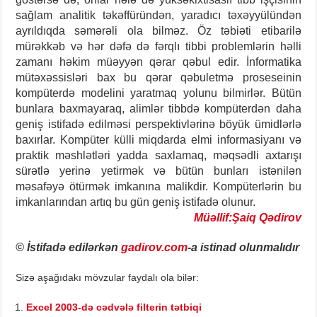
sağlam analitik təkəffüründən, yaradıcı təxəyyülündən
ayrıldıqda səmərəli ola bilməz. Öz təbiəti etibarilə
mürəkkəb və hər dəfə də fərqlı tibbi problemlərin həlli
zamanı həkim müəyyən qərar qəbul edir. İnformatika
mütəxəssisləri bax bu qərar qəbuletmə proseseinin
kompüterdə modelini yaratmaq yolunu bilmirlər. Bütün
bunlara baxmayaraq, alimlər tibbdə kompüterdən daha
geniş istifadə edilməsi perspektivlərinə böyük ümidlərlə
baxırlar. Kompüter külli miqdarda elmi informasiyanı və
praktik məshlətləri yadda saxlamaq, məqsədli axtarışı
sürətlə yerinə yetirmək və bütün bunları istənilən
məsafəyə ötürmək imkanına malikdir. Kompüterlərin bu
imkanlarından artıq bu gün geniş istifadə olunur.
Müəllif:Şaiq Qədirov
© İstifadə edilərkən
gadirov.com
-a istinad olunmalıdır
Sizə aşağıdakı mövzular faydalı ola bilər:
Excel 2003-də cədvələ filterin tətbiqi