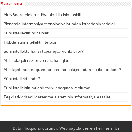
Xəbər lenti
AktivBoard elektron lövhələri ilə işin təşkili
Biznesdə informasiya texnologiyalarından istifadənin tədqiqi
Süni intellektin prinsipləri
Tibbdə süni intellektin tətbiqi
Süni intellektə hansı tapşırıqlar verilə bilər?
AI ilə əlaqəli risklər və narahatlıqlar
AI inkişafı adi proqram təminatının inkişafından nə ilə fərqlənir?
Süni intellekt nədir?
Süni intellektin müasir tarixi haqqında məlumat
Təşkilati-iqtisadi idarəetmə sisteminin informasiya əsasları
Bütün hüquqlar qorunur. Web saytda verilən hər hansı bir