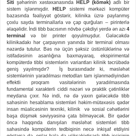
Siti
şəhərinin xəstəxanasında
HELP (kömək)
adlı bir
sistem işlənmışdir.
HELP
sistemi mərkəzi kompüter
bazasında fəaliyyət göstərir, kilinika üzrə paylanmış
çoxlu sayda terminallarla və çap qurğuları – pirinterlə
əlaqəlidir. İndi tibb bacısının növbə çəkdiyi yerdə ən azı
4
terminal
və bir printer qoyulmuşdur. Gələcəkdə
kilinikadakı hər çarpayının yanında bir terminal olması
nəzərdə tutulur. Bəs nə üçün şəksiz üstünlüklərinə və
istifadəsinin asanlığına baxmayaraq, ekspirimental
kompüterdə tibbi sistemlərin variantları kilinik təcrübədə
geniş yayılmışdır? İş burasındadır ki, məsləhət
sistemlərinin yaradılması metodları tam işlənmədiyindən
effektli proqram vasitələrinin yaradılmasında
fundamental xarakterli ciddi nəzəri və praktik çətinliklər
meydana çıxır. Nə indi, nə də yaxın gələcəkdə tibb
sahəsinin hesablama sistemləri həkim-mütəxəsis qədər
insan müalicəsinin texniki, kilinik və sosial cəhətlərini
başa düşmək səviyyəsinə çata bilməyəcək. Bir qədər
öncə haqqında danışılan məsləhət sistemləri tibb
sahəsində kompüterin tedbiqinin necə inkişaf etdiyini
göstərsə də, onlar hələ də yüksəkixtisaslı tibb işçisinin