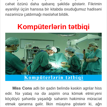
cəhət özünü daha qabarıq şəkildə göstərir. Fikrimin
əyaniliyi üçün hansısa bir kitabda oxuduğumuz hadisəni
nəzərinizə çatdırmağı məsləhət bildik.
Kompüterlərin tətbiqi
Miss Cons
adlı bir qadın belində kəskin agrılar hiss
edir. Nə yataq nə də aspirin ona kömək etmir.yeni
köçdüyü şəhərdə yaşadığı sahənin həkiminə müraciət
etmək qərarına gəlir. İlkin müayinə göstərir ki, ağrı