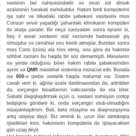
xəstənin bel nahiyəsindədir və onun sol dirsək
əzələsinin hərəkəti məhduddur. Həkim fərdi kompüterini
işə salır və ölkədəki rabitə şəbəkəsi vasitəsilə miss
Consun əvvəl yaşadığı şəhərdəki kilinikanın kompüteri
ilə əlaqə yaradır. Bir neçə saniyədən sonra öyrənir ki,
beş il əvvəl xəstənin süd vəzisində bədxassəli şiş
olmuşdur və cərrahlar onu kəsib atmışlar. Bundan sonra
miss Cons özünü əla hiss etmiş, ona görə də həkimlə
söhbət zamanı bu haqda bir söz deməmişdi. Məsələnin
nə yerdə olduğunu bilən həkim rabitə şəbəkəsindən
ayrılır və
QMR
məsləhət sisteminə müraciət edir. Burada
isə
600
-ə qədər xəstəlik haqda məlumat var. Sistem
cavab verir ki, ağrılar əzələ dartılmasından da, artiritdən
də, xərçəngin fəsadlarının nəticəsində də ola bilər.
Səbəbi dəqiqləşdirmək üçün o, xəstəni sümüyün izotop
tədqiqinə göndərir ki, onda xərçəngin olub-olmadığını
müəyənləşdirsin. Bəli, belə müayinə və diaqnozqoyma
artıq utopiya deyil. Biz əminik ki, uzun illər stetskopla
işlədikləri kimi, həkimlərin kompüterlə də işləyəcəkləri
gün uzaq deyil.