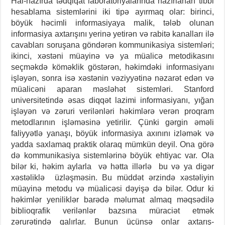
Hal-hazırda tədqiqat laboratoriyalarında hazırlanan tibbi
hesablama sistemlərini iki tipə ayırmaq olar: birinci,
böyük həcimli informasiyaya malik, tələb olunan
informasiya axtarışını yerinə yetirən və rabitə kanalları ilə
cavabları soruşana göndərən kommunikasiya sistemləri;
ikinci, xəstəni müayinə və ya müalicə metodikasını
seçməkdə köməklik göstərən, həkimdəki informasiyanı
işləyən, sonra isə xəstənin vəziyyətinə nəzarət edən və
müalicəni aparan məsləhət sistemləri. Stanford
universitetində əsas diqqət lazimi informasiyanı, yığan
işləyən və zəruri verilənləri həkimlərə verən proqram
metodlarının işləməsinə yetirilir. Çünki gərgin əməli
faliyyətlə yanaşı, böyük informasiya axınını izləmək və
yadda saxlamaq praktik olaraq mümkün deyil. Ona görə
də kommunikasiya sistemlərinə böyük ehtiyac var. Ola
bilər ki, həkim aylarla və hətta illərlə bu və ya digər
xəstəliklə üzləşməsin. Bu müddət ərzində xəstəliyin
müayinə metodu və müalicəsi dəyişə də bilər. Odur ki
həkimlər yeniliklər barədə məlumat almaq məqsədilə
biblioqrafik verilənlər bazsına müraciət etmək
zərurətində qalırlar. Bunun üçünsə onlar axtarış-