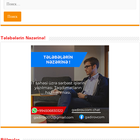
Tələbələrin Nəzərinə!
Bölmələr