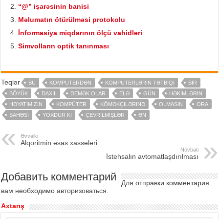
“@” işarəsinin banisi
Məlumatın ötürülməsi protokolu
İnformasiya miqdarının ölçü vahidləri
Simvolların optik tanınması
Teqlər
BU
KOMPÜTERDƏN
KOMPÜTERLƏRIN TƏTBIQI
BIR
BÖYÜK
DAXIL
DEMƏK OLAR
ELƏ
GÜN
HƏKIMLƏRIN
HƏYATIMIZIN
KOMPÜTER
KÖMƏKÇILƏRINƏ
OLMASIN
ORA
SAHƏSI
YOXDUR KI
ÇEVRILMIŞLƏR
ƏN
Əvvəlki
Alqoritmin əsas xassələri
Növbəti
İstehsalın avtomatlaşdırılması
Добавить комментарий
Для отправки комментария
вам необходимо
авторизоваться
.
Axtarış