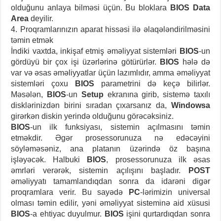
olduğunu anlaya bilməsi üçün. Bu bloklara
BIOS Data
Area
deyilir.
4. Proqramlarınızın aparat hissəsi ilə əlaqələndirilməsini
təmin etmək
İndiki vaxtda, inkişaf etmiş əməliyyat sistemləri
BIOS
-un
gördüyü bir çox işi üzərlərinə götürürlər.
BIOS
hələ də
var və əsas əməliyyatlar üçün lazımlıdır, amma əməliyyat
sistemləri çoxu
BIOS
parametrini də keçə bilirlər.
Məsələn,
BIOS
-un
Setup
ekranına girib, sistemə taxılı
disklərinizdən birini sıradan çıxarsanız da,
Windowsa
girərkən diskin yerində olduğunu görəcəksiniz.
BIOS
-un ilk funksiyası, sistemin açılmasını təmin
etməkdir. Əgər prosessorunuza nə edəcəyini
söyləməsəniz, ana platanın üzərində öz başına
işləyəcək. Halbuki
BIOS
, prosessorunuza ilk əsas
əmrləri verərək, sistemin açılışını başladır.
POST
əməliyyatı tamamlandıqdan sonra da idarəni digər
proqramlara verir. Bu sayədə
PC
-lərimizin universal
olması təmin edilir, yəni əməliyyat sisteminə aid xüsusi
BIOS
-a ehtiyac duyulmur.
BIOS
işini qurtardıqdan sonra