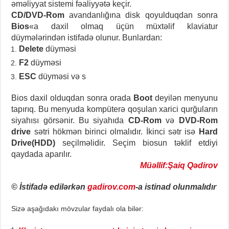
əməliyyat sistemi fəaliyyətə keçir.
CD/DVD-Rom
avandanlığına disk qoyulduqdan sonra
Bios
«a daxil olmaq üçün müxtəlif klaviatur
düymələrindən istifadə olunur. Bunlardan:
Delete
düyməsi
F2
düyməsi
ESC
düyməsi və s
Bios daxil olduqdan sonra orada
Boot
deyilən menyunu
tapırıq. Bu menyuda kompüterə qoşulan xarici qurğuların
siyahısı görsənir. Bu siyahıda
CD-Rom
və
DVD-Rom
drive
sətri hökmən birinci olmalıdır. İkinci sətr isə
Hard
Drive(HDD)
seçilməlidir. Seçim biosun təklif etdiyi
qaydada aparılır.
Müəllif:Şaiq Qədirov
© İstifadə edilərkən
gadirov.com
-a istinad olunmalıdır
Sizə aşağıdakı mövzular faydalı ola bilər: