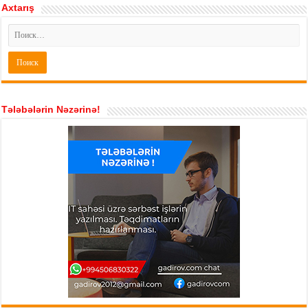
Axtarış
Tələbələrin Nəzərinə!