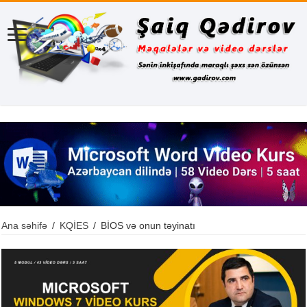
Ana səhifə
/
KQİES
/
BİOS və onun təyinatı