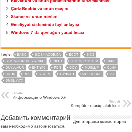
Klaviatura və onun parametrlərinin tənzimlənməsi
Çarlz Bebbic və onun maşını
Skaner və onun növləri
Əməliyyat sistemində fayl anlayışı
Windows 7-də qovluğun yaradılması
Teqlər
BASIC
BIOS HAQQINDA
BOOT
BİOS
BİOS VƏ ONUN TƏYINATI
INPUT
OUTPUT SYSTEM
DAXIL
DUYULMUR
EHTIYAC
FON
GÖY
MÜƏLLIF
OLMA
ONUN
RUS
SISTEMI
TƏYINATI
VIDEODƏRS
VƏ
ƏMƏLIYYAT
Əvvəlki
Информация о Windows XP
Növbəti
Kompüter musiqi aləti kimi
Добавить комментарий
Для отправки комментария
вам необходимо
авторизоваться
.