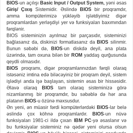
BIOS
-un açılışı
Basic Input / Output System,
yəni əsas
Giriş/ Çıxış
Sistemidir. Əslində
BIOS
bir proqramdır,
amma kompüterimizə yükləyib işlətdiyimiz digər
proqramlardan yerləşdiyi yer və funksiyaları baxımından
fərqlənir.
BIOS sisteminizin ayrılmaz bir parçasıdır, sisteminizi
bağlasanız da, diskinizi formatlasanız da
BIOS
silinmir.
Bunun səbəbi də,
BIOS
-un diskdə deyil, ana plata
üzərində, tam oxuna bilən bir
ROM
yaddaş qurğusunda
qeydli olmasıdır.
BIOS
proqramı, digər proqramlarınızdan fərqli olaraq
istəsəniz imtina edə biləcəyiniz bir proqram deyil, sistem
işlədiyi anda işə başlayan, sistemin əsas bir hissəsidir.
Əlavə olaraq
BIOS
tam olaraq sisteminizə görə
nizamlanmış bir proqramdır, bu səbəblə də hər ana
platanın
BIOS
-u özünə məxsusdur.
Ən yeni, ən müasir fərdi kompüterlərdəki
BIOS
-lar belə
əslində çox köhnə proqramlardır.
BIOS
-un nüvə
funksiyaları 1981-ci ildə çıxan
IBM PC
-yə əsaslanır və
bu funksiyalar sisteminiz nə qədər yeni olursa olsun