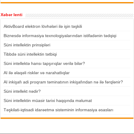
Xəbər lenti
AktivBoard elektron lövhələri ilə işin təşkili
Biznesdə informasiya texnologiyalarından istifadənin tədqiqi
Süni intellektin prinsipləri
Tibbdə süni intellektin tətbiqi
Süni intellektə hansı tapşırıqlar verilə bilər?
AI ilə əlaqəli risklər və narahatlıqlar
AI inkişafı adi proqram təminatının inkişafından nə ilə fərqlənir?
Süni intellekt nədir?
Süni intellektin müasir tarixi haqqında məlumat
Təşkilati-iqtisadi idarəetmə sisteminin informasiya əsasları