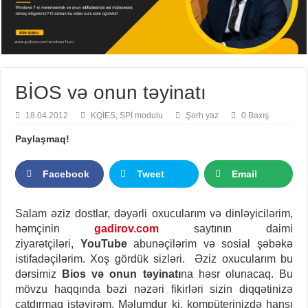
BİOS və onun təyinatı
18.04.2012
KQİES
,
SPİ modulu
Şərh yaz
0 Baxış
Paylaşmaq!
Facebook
Tweet
Email
Salam əziz dostlar, dəyərli oxucularım və dinləyicilərim,
həmçinin
gadirov.com
saytının daimi
ziyarətçiləri,
YouTube
abunəçilərim və sosial şəbəkə
istifadəçilərim. Xoş gördük sizləri.
Əziz oxucularım bu
dərsimiz
Bios və onun təyinatı
na həsr olunacaq. Bu
mövzu haqqında bəzi nəzəri fikirləri sizin diqqətinizə
çatdırmaq istəyirəm. Məlumdur ki, kompüterinizdə hansı