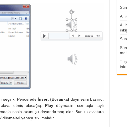
Süni
AI i
AI i
inki
Süni
Süni
məl
Təşk
info
nı seçirik. Pəncərədə
İnsert (
Вставка)
düyməsini basırıq.
a əlavə etmiş olacağıq.
Play
düyməsini sıxmaqla faylı
maqla səsin oxunuşu dayandırmaq olar. Bunu klaviatura
W
düymələri yanaşı sıxılmalıdır.