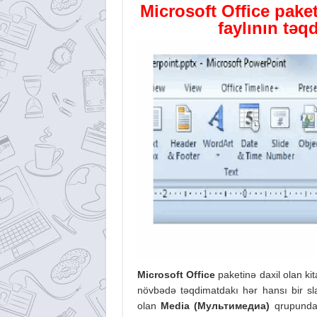
Microsoft Office
pake
faylının təq
Microsoft Office
paketinə daxil olan k
növbədə təqdimatdakı hər hansı bir sla
olan
Media (
Мультимедиа)
qrupund