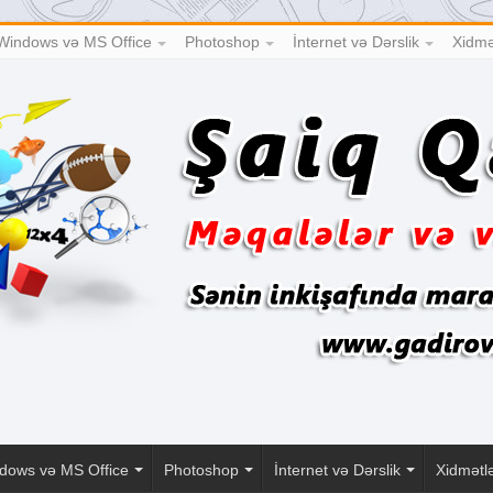
Windows və MS Office
Photoshop
İnternet və Dərslik
Xidmə
dows və MS Office
Photoshop
İnternet və Dərslik
Xidmətl