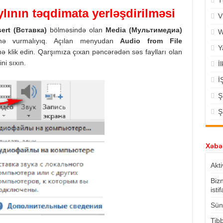
T
lının təqdimata yerləşdirilməsi
V
sert (
Вставка)
bölməsində olan
Media (
Мультимедиа)
W
nə vurmalıyıq. Açılan menyudan
Audio from File
Y
ə klik edin. Qarşımıza çıxan pəncərədən səs faylları olan
i sıxın.
İ
İ
Ş
Ş
Xəbər
Akti
Biz
isti
Süni
Tibb