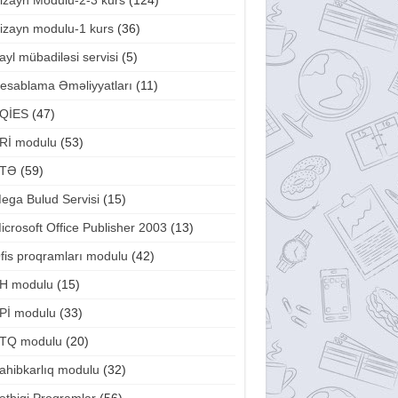
izayn Modulu-2-3 kurs
(124)
izayn modulu-1 kurs
(36)
ayl mübadiləsi servisi
(5)
esablama Əməliyyatları
(11)
QİES
(47)
Rİ modulu
(53)
TƏ
(59)
ega Bulud Servisi
(15)
icrosoft Office Publisher 2003
(13)
fis proqramları modulu
(42)
H modulu
(15)
Pİ modulu
(33)
TQ modulu
(20)
ahibkarlıq modulu
(32)