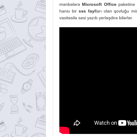
mənbələrə
Microsoft Office
paketinə
hansı bir
səs fayl
ları olan qovluğu mi
vasitəsilə səsi yazıb yerləşdirə bilərlər.