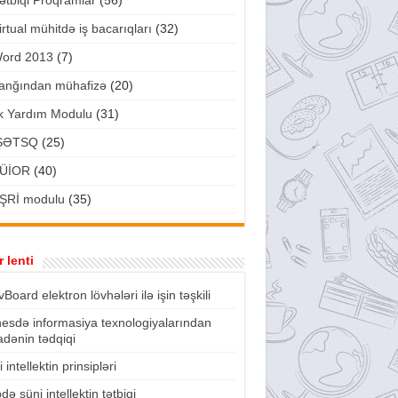
ətbiqi Proqramlar
(56)
irtual mühitdə iş bacarıqları
(32)
ord 2013
(7)
anğından mühafizə
(20)
lk Yardım Modulu
(31)
ŞƏTSQ
(25)
ÜİOR
(40)
ŞRİ modulu
(35)
 lenti
vBoard elektron lövhələri ilə işin təşkili
nesdə informasiya texnologiyalarından
fadənin tədqiqi
 intellektin prinsipləri
də süni intellektin tətbiqi