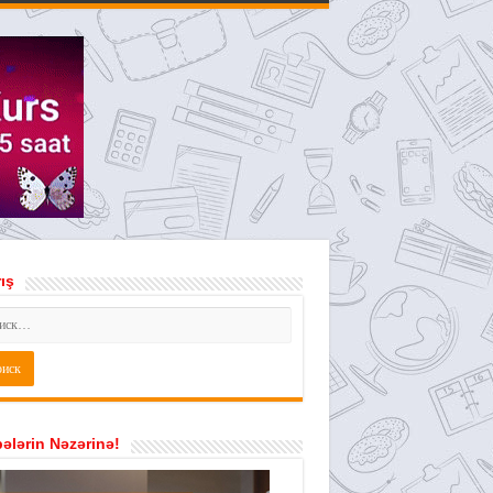
ış
ələrin Nəzərinə!