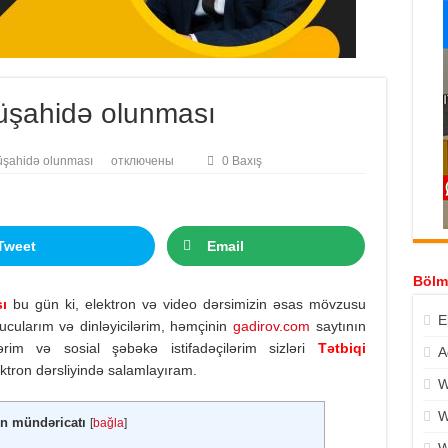
üşahidə olunması
üşahidə olunması
отключены
0 Baxış
Tweet
Email
Bölm
sı
bu gün ki, elektron və video dərsimizin əsas mövzusu
E
xucularım və dinləyicilərim, həmçinin
gadirov.com
saytının
lərim və sosial şəbəkə istifadəçilərim sizləri
Tətbiqi
A
tron dərsliyində salamlayıram.
W
W
n mündəricatı
[
bağla
]