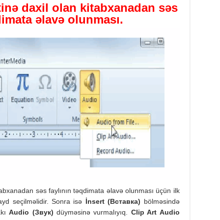
tinə
daxil
olan
kitabxana
dan səs
dimata əlavə olunması.
itabxanadan səs faylının təqdimata əlavə olunması üçün ilk
yd seçilməlidir. Sonra isə
İnsert (
Вставка)
bölməsində
akı
Audio (
Звук)
düyməsinə vurmalıyıq.
Clip Art Audio