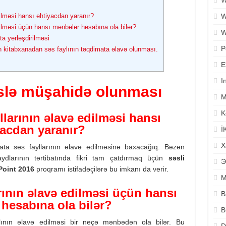
W
W
ilməsi hansı ehtiyacdan yaranır?
ilməsi üçün hansı mənbələr hesabına ola bilər?
W
a yerləşdirilməsi
P
an kitabxanadan səs faylının təqdimata əlavə olunması.
E
I
slə müşahidə olunması
M
K
larının əlavə edilməsi hansı
yacdan yaranır?
İ
X
mata səs fayllarının əlavə edilməsinə baxacağıq. Bəzən
slaydlarının tərtibatında fikri tam çatdırmaq üçün
səsli
Э
Point
2016
proqramı istifadəçilərə bu imkanı da verir.
M
rının əlavə edilməsi üçün hansı
B
hesabına ola bilər?
B
ylının əlavə edilməsi bir neçə mənbədən ola bilər. Bu