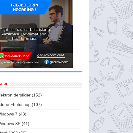
ələr
lektron dərsliklər
(152)
dobe Fhotoshop
(107)
indows 7
(43)
indows XP
(41)