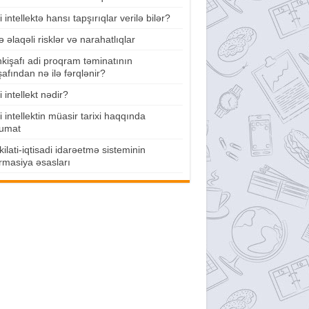
 intellektə hansı tapşırıqlar verilə bilər?
lə əlaqəli risklər və narahatlıqlar
nkişafı adi proqram təminatının
şafından nə ilə fərqlənir?
 intellekt nədir?
 intellektin müasir tarixi haqqında
umat
ilati-iqtisadi idarəetmə sisteminin
rmasiya əsasları