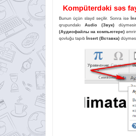
Kompüterdəki səs fay
Bunun üçün slayd seçilir. Sonra isə
İn
qrupundakı
Audio (
Звук)
düyməsi
(
Аудиофайлы на компьютере)
əmrin
qovluğu tapıb
İnsert (
Вставка)
düyməsin