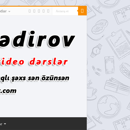
tlər
ər