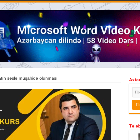
tın səslə müşahidə olunması
Axtar
Tələb