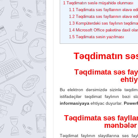
1
Təqdimatın səslə müşahidə olunması
1.1
Təqdimata səs fayllarının əlavə ed
1.2
Təqdimata səs fayllarının əlavə ed
1.3
Kompüterdəki səs faylının təqdimat
1.4
Microsoft Office paketinə daxil ol
1.5
Təqdimata səsin yazılması
Təqdimatın sə
Təqdimata səs fayl
ehti
Bu elektron dərsimizdə sizinlə təqdi
istifadəçilər təqdimat faylının bəzi 
informasiyaya
ehtiyac duyurlar.
Po
wer
Təqdimata səs faylla
mənbələr 
Təqdimat faylının slaydlarına səs fa