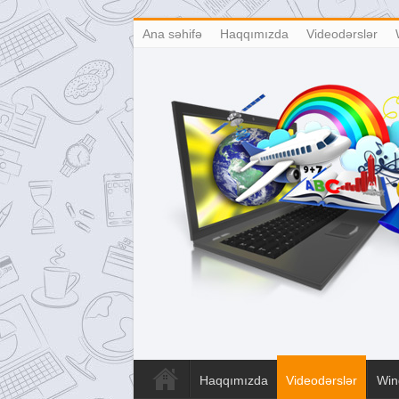
Ana səhifə
Haqqımızda
Videodərslər
Haqqımızda
Videodərslər
Win