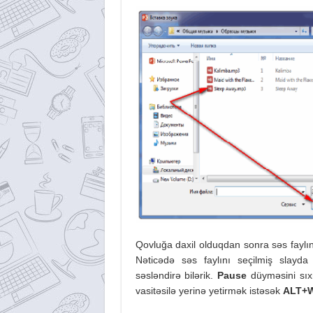
Qovluğa daxil olduqdan sonra səs faylı
Nəticədə səs faylını seçilmiş slayd
səsləndirə bilərik.
Pause
düyməsini sıx
vasitəsilə yerinə yetirmək istəsək
ALT+