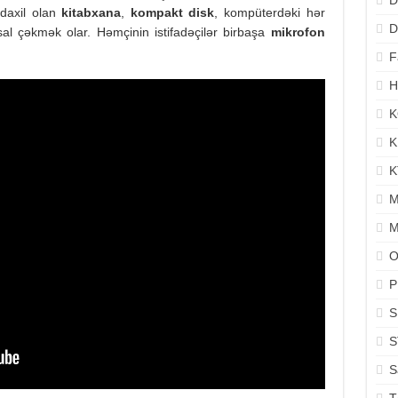
D
 daxil olan
kitabxana
,
kompakt disk
, kompüterdəki hər
D
sal çəkmək olar. Həmçinin istifadəçilər birbaşa
mikrofon
F
H
K
K
K
M
M
O
P
S
S
S