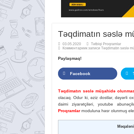
Təqdimatın səslə m
03.05.2020
Tətbiqi Proqramlar
Комментарии
к записи Təqdimatın səslə m
Paylaşmaq!
Facebook
Təqdimatın səslə müşahidə olunma
olacaq. Odur ki, əziz dostlar, dəyərli o
daimi ziyarətçiləri, youtube abunəçi
Proqramlar
moduluna həsr olunmuş elek
Məqaləni