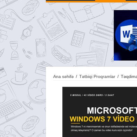
Ana səhifə
/
Tətbiqi Proqramlar
/
Təqdima