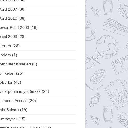
ord 2003
(56)
ord 2007
(30)
ord 2010
(38)
ower Point 2003
(18)
xcel 2003
(28)
nternet
(28)
odem
(1)
ompüter hissələri
(6)
KT xəbər
(25)
əbərlər
(45)
лектронные учебники
(24)
icrosoft Access
(20)
akı Bulvarı
(19)
ux saytlar
(15)