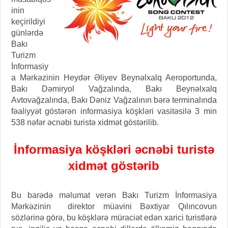
inin
keçirildiyi
günlərdə
Bakı
Turizm
İnformasiy
a Mərkəzinin Heydər Əliyev Beynəlxalq Aeroportunda,
Bakı Dəmiryol Vağzalında, Bakı Beynəlxalq
Avtovağzalında, Bakı Dəniz Vağzalının bərə terminalında
fəaliyyət göstərən informasiya köşkləri vasitəsilə 3 min
538 nəfər əcnəbi turistə xidmət göstərilib.
İnformasiya köşkləri əcnəbi turistə
xidmət göstərib
Bu barədə məlumat verən Bakı Turizm İnformasiya
Mərkəzinin direktor müavini Bəxtiyar Qılıncovun
sözlərinə görə, bu köşklərə müraciət edən xarici turistlərə