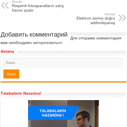
Əvvəlki
Rəqəmli fotoaparatların satış
həcmi azalır
Növbəti
Elektron əsrinə doğru
addımlayaraq
Добавить комментарий
Для отправки комментария
вам необходимо
авторизоваться
.
Axtarış
Tələbələrin Nəzərinə!