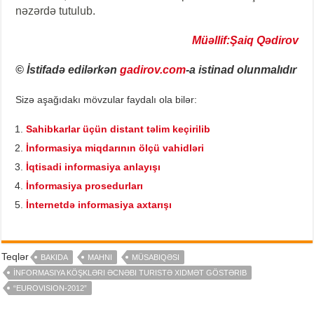
nəzərdə tutulub.
Müəllif:Şaiq Qədirov
© İstifadə edilərkən
gadirov.com
-a istinad olunmalıdır
Sizə aşağıdakı mövzular faydalı ola bilər:
Sahibkarlar üçün distant təlim keçirilib
İnformasiya miqdarının ölçü vahidləri
İqtisadi informasiya anlayışı
İnformasiya prosedurları
İnternetdə informasiya axtarışı
Teqlər
BAKIDA
MAHNI
MÜSABIQƏSI
İNFORMASIYA KÖŞKLƏRI ƏCNƏBI TURISTƏ XIDMƏT GÖSTƏRIB
“EUROVISION-2012”