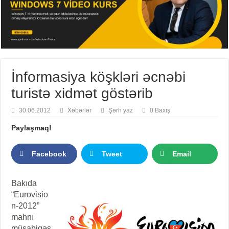
İnformasiya köşkləri əcnəbi
turistə xidmət göstərib
30.06.2012
Xəbərlər
Şərh yaz
0 Baxış
Paylaşmaq!
Facebook
Tweet
Email
Bakıda
“Eurovisio
n-2012”
mahnı
müsabiqəs