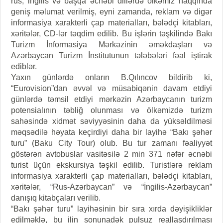
rus, ingilis və başqa əcnəbi dillərdə ölkəmiz haqqında
geniş məlumat verilmiş, eyni zamanda, reklam və digər
informasiya xarakterli çap materialları, bələdçi kitabları,
xəritələr, CD-lər təqdim edilib. Bu işlərin təşkilində Bakı
Turizm İnformasiya Mərkəzinin əməkdaşları və
Azərbaycan Turizm İnstitutunun tələbələri fəal iştirak
ediblər.
Yaxın günlərdə onların B.Qılıncov bildirib ki,
“Eurovision”dan əvvəl və müsabiqənin davam etdiyi
günlərdə təmsil etdiyi mərkəzin Azərbaycanın turizm
potensialının təbliğ olunması və ölkəmizdə turizm
sahəsində xidmət səviyyəsinin daha da yüksəldilməsi
məqsədilə həyata keçirdiyi daha bir layihə “Bakı şəhər
turu” (Baku City Tour) olub. Bu tur zamanı fəaliyyət
göstərən avtobuslar vasitəsilə 2 min 371 nəfər əcnəbi
turist üçün ekskursiya təşkil edilib. Turistlərə reklam
informasiya xarakterli çap materialları, bələdçi kitabları,
xəritələr, “Rus-Azərbaycan” və “İngilis-Azərbaycan”
danışıq kitabçaları verilib.
“Bakı şəhər turu” layihəsinin bir sıra xırda dəyişikliklər
edilməklə, bu ilin sonunadək pulsuz reallaşdırılması