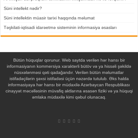
Süni intellekt nədir?
Süni intellektin müasir tarixi haqqında məlumat
Təşkilati-iqtisadi idarəetmə sisteminin informasiya əsasları
Bütün hüquqlar qorunur. Web saytda verilən hər hansı bir
informasiyanın kommersiya xarakterli bütöv və ya hissəli şəkildə
nüsxələnməsi qəti qadağandır. Verilən bütün məlumatlar
istifadəçilərin şəxsi istifadəsi üçün nəzərdə tutulub. Əks halda
informasiyaya hər hansı bir müdaxilə Azərbaycan Respublikası
cinayyət məcəlləsinin müvafiq aktlarına əsasən fiziki və ya hüquqi
əmlaka müdaxilə kimi qəbul olunacaq.