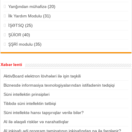
Yanğından mühafizə
(20)
İlk Yardım Modulu
(31)
İŞƏTSQ
(25)
ŞÜİOR
(40)
ŞŞRİ modulu
(35)
Xəbər lenti
AktivBoard elektron lövhələri ilə işin təşkili
Biznesdə informasiya texnologiyalarından istifadənin tədqiqi
Süni intellektin prinsipləri
Tibbdə süni intellektin tətbiqi
Süni intellektə hansı tapşırıqlar verilə bilər?
AI ilə əlaqəli risklər və narahatlıqlar
AI inkişafı adi proqram təminatının inkişafından nə ilə fərqlənir?