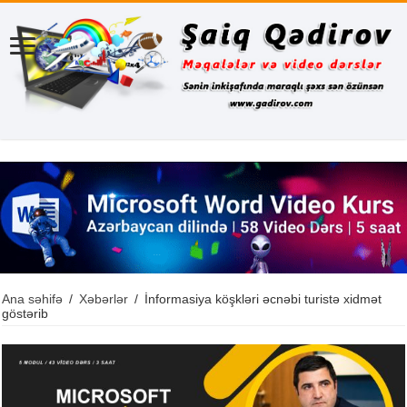
Ana səhifə
/
Xəbərlər
/
İnformasiya köşkləri əcnəbi turistə xidmət
göstərib