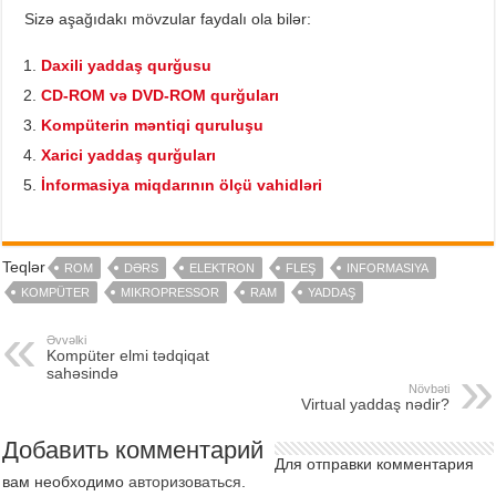
Sizə aşağıdakı mövzular faydalı ola bilər:
Daxili yaddaş qurğusu
CD-ROM və DVD-ROM qurğuları
Kompüterin məntiqi quruluşu
Xarici yaddaş qurğuları
İnformasiya miqdarının ölçü vahidləri
Teqlər
ROM
DƏRS
ELEKTRON
FLEŞ
INFORMASIYA
KOMPÜTER
MIKROPRESSOR
RAM
YADDAŞ
Əvvəlki
Kompüter elmi tədqiqat
sahəsində
Növbəti
Virtual yaddaş nədir?
Добавить комментарий
Для отправки комментария
вам необходимо
авторизоваться
.