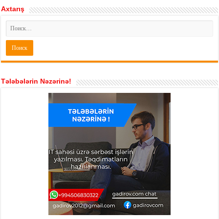
Axtarış
Tələbələrin Nəzərinə!