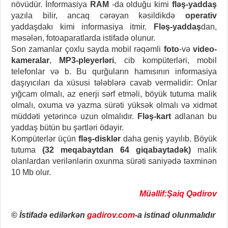
növüdür. İnformasiya
RAM
-da olduğu kimi
fləş-yaddaş
yazıla bilir, ancaq cərəyan kəsildikdə
operativ
yaddaşdakı kimi informasiya itmir.
Fləş-yaddaş
dan,
məsələn, fotoaparatlarda istifadə olunur.
Son zamanlar çoxlu sayda mobil rəqəmli
foto
-və
video-
kameralar
,
MP3-pleyerləri
, cib kompüterləri, mobil
telefonlar və b. Bu qurğuların hamısının informasiya
daşıyıcıları da xüsusi tələblərə cavab verməlidir: Onlar
yığcam olmalı, az enerji sərf etməli, böyük tutuma malik
olmalı, oxuma və yazma sürəti yüksək olmalı və xidmət
müddəti yetərincə uzun olmalıdır.
Fləş-kart
adlanan bu
yaddaş bütün bu şərtləri ödəyir.
Kompüterlər üçün
fləş-disklər
daha geniş yayılıb. Böyük
tutuma
(32 meqabaytdan 64 giqabaytadək)
malik
olanlardan verilənlərin oxunma sürəti saniyədə təxminən
10 Mb olur.
Müəllif:Şaiq Qədirov
© İstifadə edilərkən
gadirov.com
-a istinad olunmalıdır