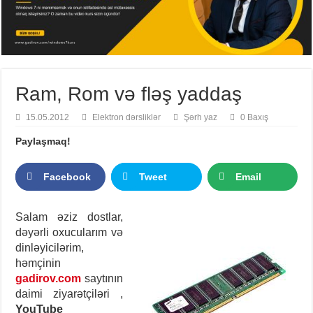
Ram, Rom və fləş yaddaş
15.05.2012
Elektron dərsliklər
Şərh yaz
0 Baxış
Paylaşmaq!
Facebook
Tweet
Email
Salam əziz dostlar,
dəyərli oxucularım və
dinləyicilərim,
həmçinin
gadirov.com
saytının
daimi ziyarətçiləri ,
YouTube