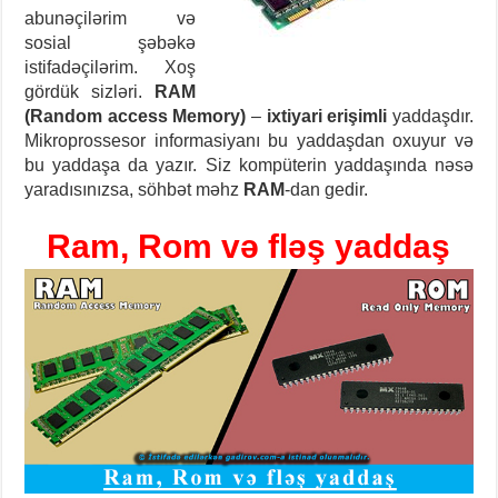
abunəçilərim və
sosial şəbəkə
istifadəçilərim. Xoş
gördük sizləri.
RAM
(Random access Memory)
–
ixtiyari erişimli
yaddaşdır.
Mikroprossesor informasiyanı bu yaddaşdan oxuyur və
bu yaddaşa da yazır. Siz kompüterin yaddaşında nəsə
yaradısınızsa, söhbət məhz
RAM
-dan gedir.
Ram, Rom və fləş yaddaş