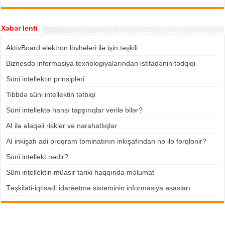
Xəbər lenti
AktivBoard elektron lövhələri ilə işin təşkili
Biznesdə informasiya texnologiyalarından istifadənin tədqiqi
Süni intellektin prinsipləri
Tibbdə süni intellektin tətbiqi
Süni intellektə hansı tapşırıqlar verilə bilər?
AI ilə əlaqəli risklər və narahatlıqlar
AI inkişafı adi proqram təminatının inkişafından nə ilə fərqlənir?
Süni intellekt nədir?
Süni intellektin müasir tarixi haqqında məlumat
Təşkilati-iqtisadi idarəetmə sisteminin informasiya əsasları