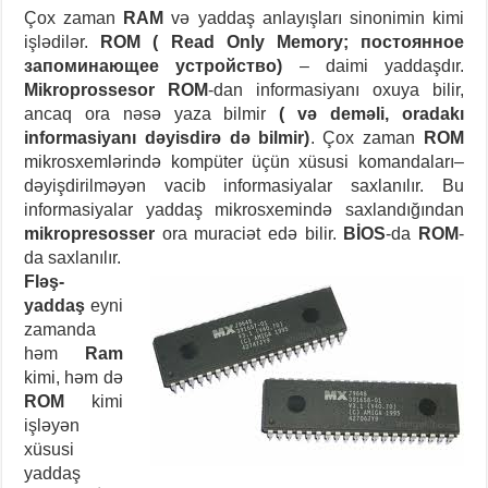
Çox zaman
RAM
və yaddaş anlayışları sinonimin kimi
işlədilər.
ROM ( Read Only Memory; постоянное
запоминающее устройство)
– daimi yaddaşdır.
Mikroprossesor ROM
-dan informasiyanı oxuya bilir,
ancaq ora nəsə yaza bilmir
( və deməli, oradakı
informasiyanı dəyisdirə də bilmir)
. Çox zaman
ROM
mikrosxemlərində kompüter üçün xüsusi komandaları–
dəyişdirilməyən vacib informasiyalar saxlanılır. Bu
informasiyalar yaddaş mikrosxemində saxlandığından
mikropresosser
ora muraciət edə bilir.
BİOS
-da
ROM
-
da saxlanılır.
Fləş-
yaddaş
eyni
zamanda
həm
Ram
kimi, həm də
ROM
kimi
işləyən
xüsusi
yaddaş