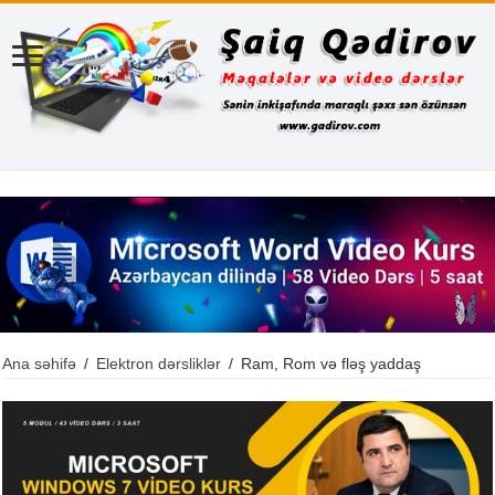
Ana səhifə
/
Elektron dərsliklər
/
Ram, Rom və fləş yaddaş